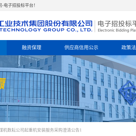
司-电子招投标平台！
融资保理
供应商信用公示
政策法
郑煤机数耘公司起重机安装服务采购澄清公告1