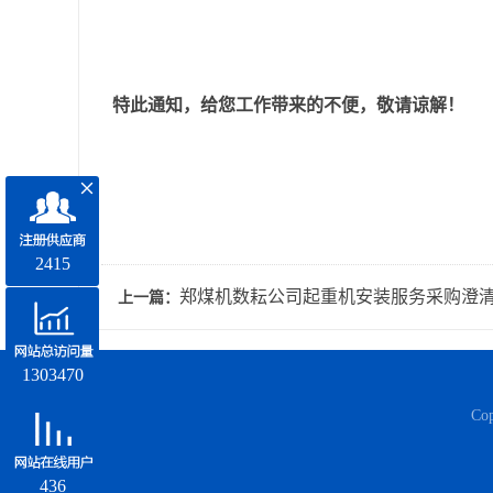
特此通知，给您工作带来的不便，敬请谅解！
2415
郑煤机数耘公司起重机安装服务采购澄清
上一篇：
1303470
Co
436