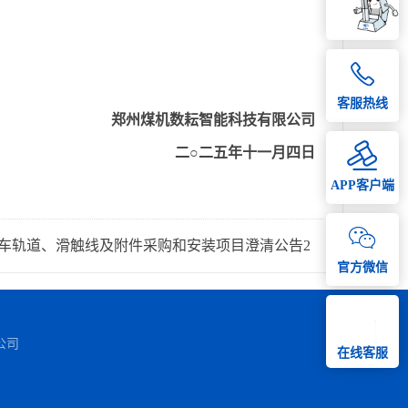
客服热线
煤机数耘智能科技有限公司
二○二五年十一月四日
APP客户端
车轨道、滑触线及附件采购和安装项目澄清公告2
官方微信
限公司
在线客服