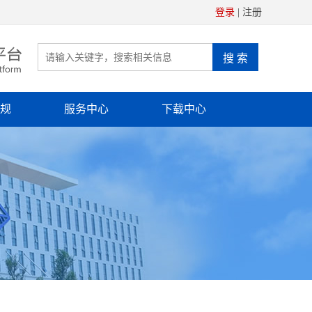
登录
|
注册
规
服务中心
下载中心